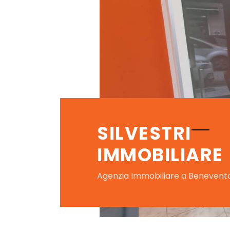
SILVESTRI
IMMOBILIARE
Agenzia Immobiliare a Benevent