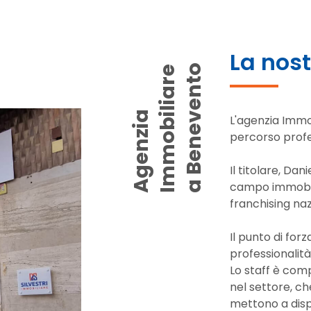
La nos
o
e
A
g
e
n
z
i
a
I
m
m
o
b
i
l
i
a
r
a
B
e
n
e
v
e
n
t
L'agenzia Immo
percorso profe
Il titolare, Dani
campo immobili
franchising naz
Il punto di forz
professionalità 
Lo staff è com
nel settore, ch
mettono a dispo