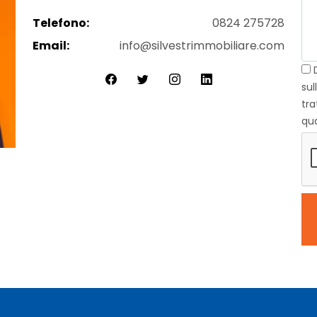
Telefono:
0824 275728
Email:
info@silvestrimmobiliare.com
D
sul
tr
qua