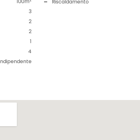
100m
Riscaldamento
3
2
2
1
4
Indipendente